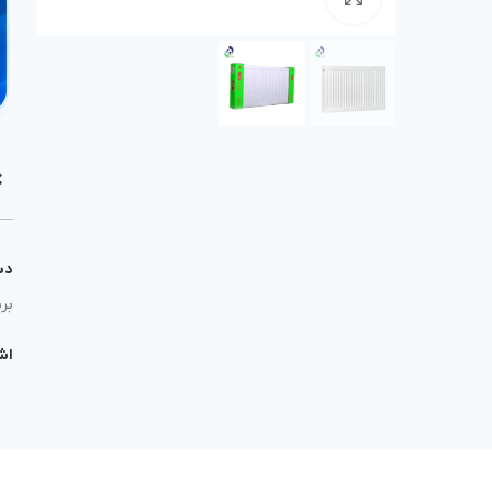
دس
برن
اش