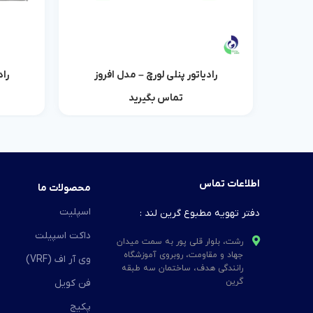
رادیاتور پنلی لورچ – مدل افروز
راد
اطلاعات بیشتر
تماس بگیرید
اطلاعات تماس
محصولات ما
اسپلیت
دفتر تهویه مطبوع گرین لند :
داکت اسپیلت
رشت، بلوار قلی پور به سمت میدان
جهاد و مقاومت، روبروی آموزشگاه
وی آر اف (VRF)
رانندگی هدف، ساختمان سه طبقه
گرین
فن کویل
پکیج