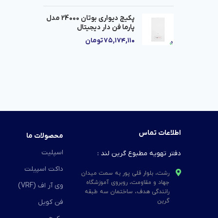
پکیج دیواری بوتان 24000 مدل
پارما فن دار دیجیتال
۷۵,۱۷۴,۱۱۰
تومان
اطلاعات تماس
محصولات ما
اسپلیت
دفتر تهویه مطبوع گرین لند :
داکت اسپیلت
رشت، بلوار قلی پور به سمت میدان
جهاد و مقاومت، روبروی آموزشگاه
وی آر اف (VRF)
رانندگی هدف، ساختمان سه طبقه
گرین
فن کویل