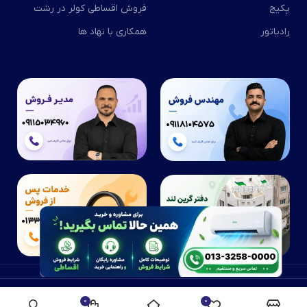
پکیج
فروش اقساطی کولر در رشت
رادیاتور
همکاری با نهاد ها
2026
تمامی حق و حقوق این وب سایت متعلق به شرکت گرین لند می باشد.
0
0